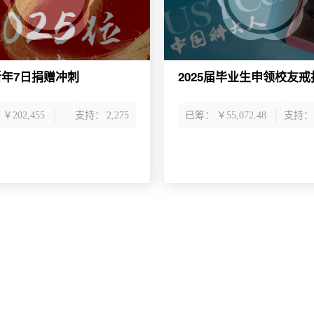
5新年7日捐赠冲刺
2025届毕业生申领校友戒
：
￥202,455
支持：
2,275
已筹：
￥55,072.48
支持：