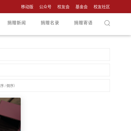
移动版
公众号
校友会
基金会
校友社区
捐赠新闻
捐赠名录
捐赠寄语
顺序
/
倒序
）