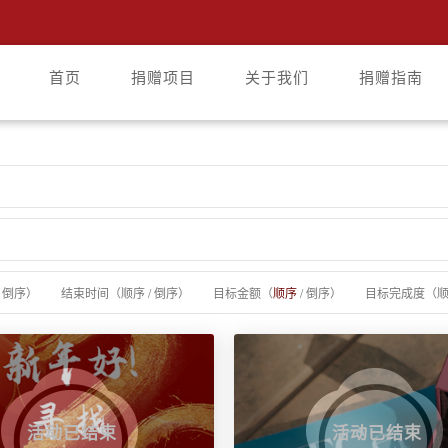
首页
捐赠项目
关于我们
捐赠指南
/
倒序
）
结束时间（
顺序
/
倒序
）
目标金额（
顺序
/
倒序
）
目标完成度（
活动已结束
活动已结束