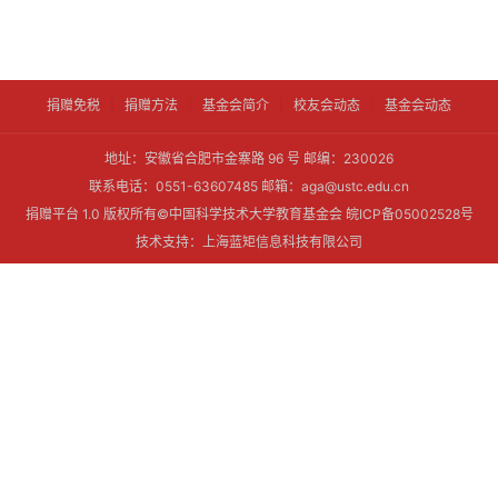
捐赠免税
|
捐赠方法
|
基金会简介
|
校友会动态
|
基金会动态
地址：安徽省合肥市金寨路 96 号 邮编：230026
联系电话：0551-63607485 邮箱：aga@ustc.edu.cn
捐赠平台 1.0 版权所有©中国科学技术大学教育基金会 皖ICP备05002528号
技术支持：上海蓝矩信息科技有限公司