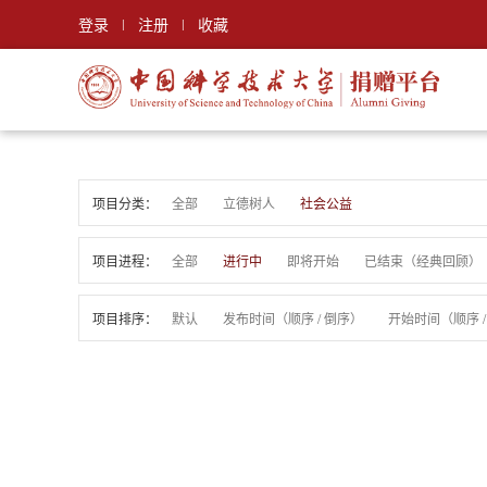
登录
注册
收藏
|
|
项目分类：
全部
立德树人
社会公益
项目进程：
全部
进行中
即将开始
已结束
（
经典回顾
）
项目排序：
默认
发布时间（
顺序
/
倒序
）
开始时间（
顺序