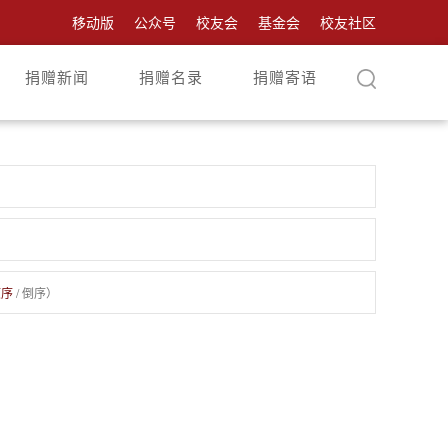
移动版
公众号
校友会
基金会
校友社区
捐赠新闻
捐赠名录
捐赠寄语
顺序
/
倒序
）